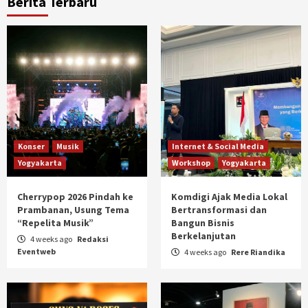
Berita Terbaru
Konser
Musik
Internet & Social Media
Yogyakarta
Workshop
Yogyakarta
Cherrypop 2026 Pindah ke
Komdigi Ajak Media Lokal
Prambanan, Usung Tema
Bertransformasi dan
“Repelita Musik”
Bangun Bisnis
Berkelanjutan
4 weeks ago
Redaksi
Eventweb
4 weeks ago
Rere Riandika