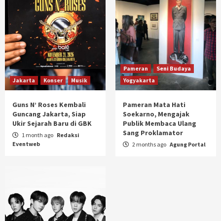
Pameran
Seni Budaya
Jakarta
Konser
Musik
Yogyakarta
Guns N’ Roses Kembali
Pameran Mata Hati
Guncang Jakarta, Siap
Soekarno, Mengajak
Ukir Sejarah Baru di GBK
Publik Membaca Ulang
Sang Proklamator
1 month ago
Redaksi
Eventweb
2 months ago
Agung Portal