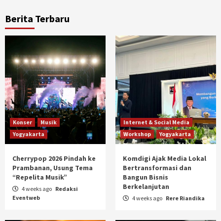
Berita Terbaru
Konser
Musik
Internet & Social Media
Yogyakarta
Workshop
Yogyakarta
Cherrypop 2026 Pindah ke
Komdigi Ajak Media Lokal
Prambanan, Usung Tema
Bertransformasi dan
“Repelita Musik”
Bangun Bisnis
Berkelanjutan
4 weeks ago
Redaksi
Eventweb
4 weeks ago
Rere Riandika