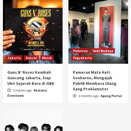
Pameran
Seni Budaya
Jakarta
Konser
Musik
Yogyakarta
Guns N’ Roses Kembali
Pameran Mata Hati
Guncang Jakarta, Siap
Soekarno, Mengajak
Ukir Sejarah Baru di GBK
Publik Membaca Ulang
Sang Proklamator
1 month ago
Redaksi
Eventweb
2 months ago
Agung Portal