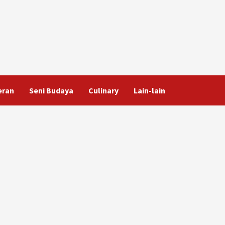
eran
Seni Budaya
Culinary
Lain-lain