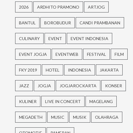
2026
ARDHITO PRAMONO
ARTJOG
BANTUL
BOROBUDUR
CANDI PRAMBANAN
CULINARY
EVENT
EVENT INDONESIA
EVENT JOGJA
EVENTWEB
FESTIVAL
FILM
FKY 2019
HOTEL
INDONESIA
JAKARTA
JAZZ
JOGJA
JOGJAROCKARTA
KONSER
KULINER
LIVE IN CONCERT
MAGELANG
MEGADETH
MUSIC
MUSIK
OLAHRAGA
OTOMOTIF
PAMERAN