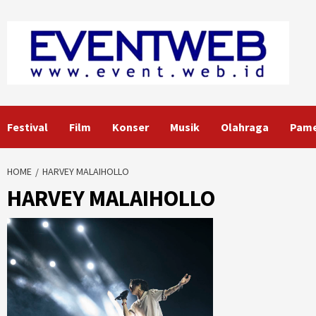
Skip
to
content
Festival
Film
Konser
Musik
Olahraga
Pam
HOME
HARVEY MALAIHOLLO
HARVEY MALAIHOLLO