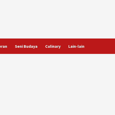
eran
Seni Budaya
Culinary
Lain-lain