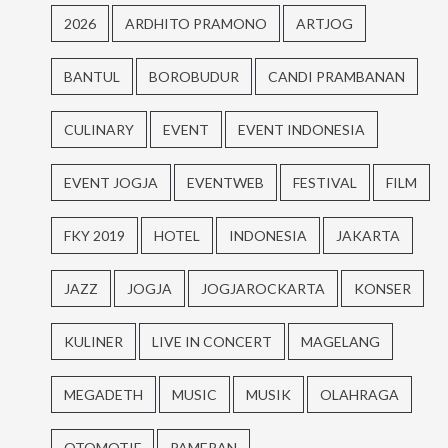
2026
ARDHITO PRAMONO
ARTJOG
BANTUL
BOROBUDUR
CANDI PRAMBANAN
CULINARY
EVENT
EVENT INDONESIA
EVENT JOGJA
EVENTWEB
FESTIVAL
FILM
FKY 2019
HOTEL
INDONESIA
JAKARTA
JAZZ
JOGJA
JOGJAROCKARTA
KONSER
KULINER
LIVE IN CONCERT
MAGELANG
MEGADETH
MUSIC
MUSIK
OLAHRAGA
OTOMOTIF
PAMERAN