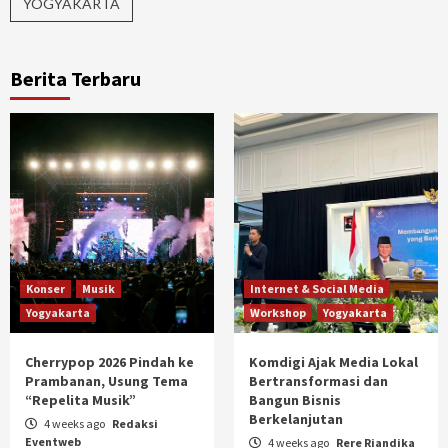
YOGYAKARTA
Berita Terbaru
Konser
Musik
Internet & Social Media
Yogyakarta
Workshop
Yogyakarta
Cherrypop 2026 Pindah ke
Komdigi Ajak Media Lokal
Prambanan, Usung Tema
Bertransformasi dan
“Repelita Musik”
Bangun Bisnis
Berkelanjutan
4 weeks ago
Redaksi
Eventweb
4 weeks ago
Rere Riandika