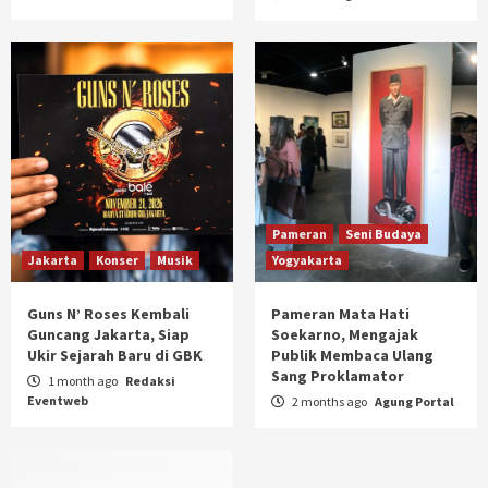
Pameran
Seni Budaya
Jakarta
Konser
Musik
Yogyakarta
Guns N’ Roses Kembali
Pameran Mata Hati
Guncang Jakarta, Siap
Soekarno, Mengajak
Ukir Sejarah Baru di GBK
Publik Membaca Ulang
Sang Proklamator
1 month ago
Redaksi
Eventweb
2 months ago
Agung Portal