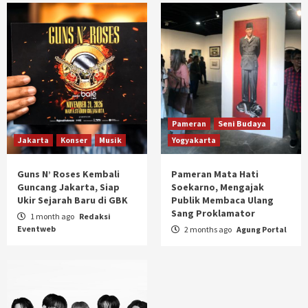
Pameran
Seni Budaya
Jakarta
Konser
Musik
Yogyakarta
Guns N’ Roses Kembali
Pameran Mata Hati
Guncang Jakarta, Siap
Soekarno, Mengajak
Ukir Sejarah Baru di GBK
Publik Membaca Ulang
Sang Proklamator
1 month ago
Redaksi
Eventweb
2 months ago
Agung Portal