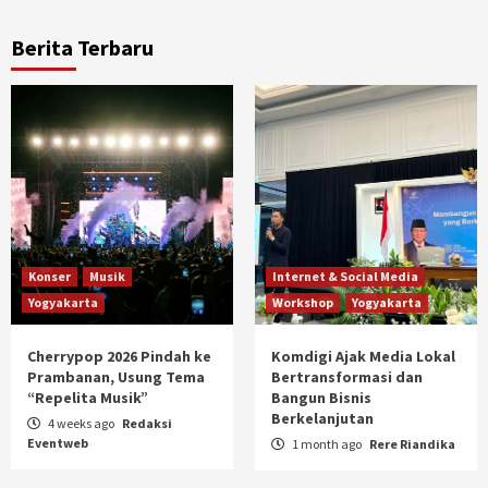
Berita Terbaru
Konser
Musik
Internet & Social Media
Yogyakarta
Workshop
Yogyakarta
Cherrypop 2026 Pindah ke
Komdigi Ajak Media Lokal
Prambanan, Usung Tema
Bertransformasi dan
“Repelita Musik”
Bangun Bisnis
Berkelanjutan
4 weeks ago
Redaksi
Eventweb
1 month ago
Rere Riandika