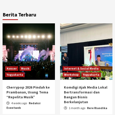
Berita Terbaru
Konser
Musik
Internet & Social Media
Yogyakarta
Workshop
Yogyakarta
Cherrypop 2026 Pindah ke
Komdigi Ajak Media Lokal
Prambanan, Usung Tema
Bertransformasi dan
“Repelita Musik”
Bangun Bisnis
Berkelanjutan
4 weeks ago
Redaksi
Eventweb
1 month ago
Rere Riandika