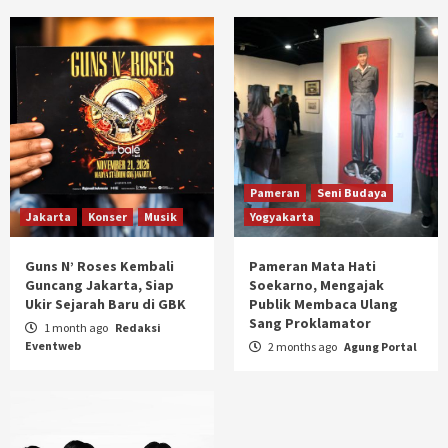
Pameran
Seni Budaya
Jakarta
Konser
Musik
Yogyakarta
Guns N’ Roses Kembali
Pameran Mata Hati
Guncang Jakarta, Siap
Soekarno, Mengajak
Ukir Sejarah Baru di GBK
Publik Membaca Ulang
Sang Proklamator
1 month ago
Redaksi
Eventweb
2 months ago
Agung Portal