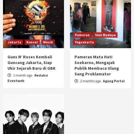
Pameran
Seni Budaya
Jakarta
Konser
Musik
Yogyakarta
Guns N’ Roses Kembali
Pameran Mata Hati
Guncang Jakarta, Siap
Soekarno, Mengajak
Ukir Sejarah Baru di GBK
Publik Membaca Ulang
Sang Proklamator
1 month ago
Redaksi
Eventweb
2 months ago
Agung Portal