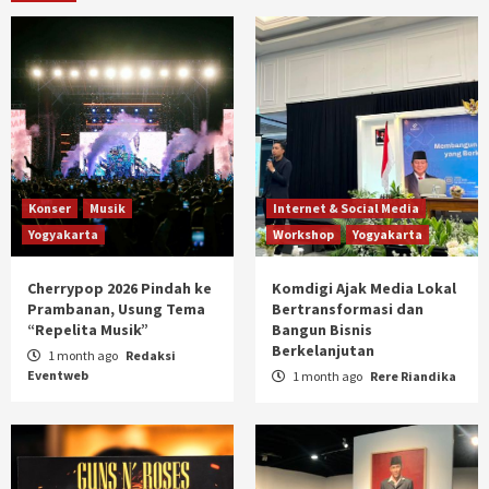
Konser
Musik
Internet & Social Media
Yogyakarta
Workshop
Yogyakarta
Cherrypop 2026 Pindah ke
Komdigi Ajak Media Lokal
Prambanan, Usung Tema
Bertransformasi dan
“Repelita Musik”
Bangun Bisnis
Berkelanjutan
1 month ago
Redaksi
Eventweb
1 month ago
Rere Riandika