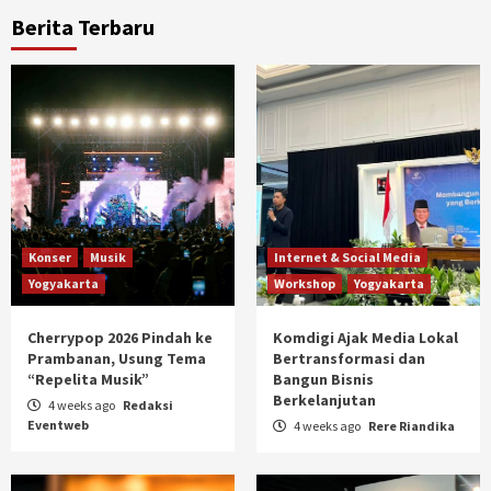
Berita Terbaru
Konser
Musik
Internet & Social Media
Yogyakarta
Workshop
Yogyakarta
Cherrypop 2026 Pindah ke
Komdigi Ajak Media Lokal
Prambanan, Usung Tema
Bertransformasi dan
“Repelita Musik”
Bangun Bisnis
Berkelanjutan
4 weeks ago
Redaksi
Eventweb
4 weeks ago
Rere Riandika