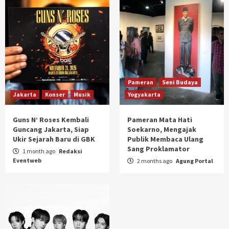
Pameran
Seni Budaya
Jakarta
Konser
Musik
Yogyakarta
Guns N’ Roses Kembali
Pameran Mata Hati
Guncang Jakarta, Siap
Soekarno, Mengajak
Ukir Sejarah Baru di GBK
Publik Membaca Ulang
Sang Proklamator
1 month ago
Redaksi
Eventweb
2 months ago
Agung Portal