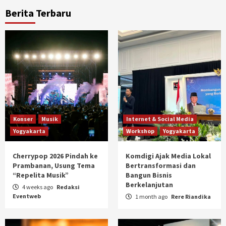
Berita Terbaru
Konser
Musik
Internet & Social Media
Yogyakarta
Workshop
Yogyakarta
Cherrypop 2026 Pindah ke
Komdigi Ajak Media Lokal
Prambanan, Usung Tema
Bertransformasi dan
“Repelita Musik”
Bangun Bisnis
Berkelanjutan
4 weeks ago
Redaksi
Eventweb
1 month ago
Rere Riandika