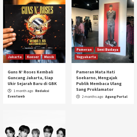
Pameran
Seni Budaya
Jakarta
Konser
Musik
Yogyakarta
Guns N’ Roses Kembali
Pameran Mata Hati
Guncang Jakarta, Siap
Soekarno, Mengajak
Ukir Sejarah Baru di GBK
Publik Membaca Ulang
Sang Proklamator
1 month ago
Redaksi
Eventweb
2 months ago
Agung Portal