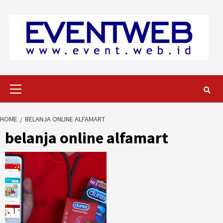
Skip
to
content
Primary
Menu
HOME
BELANJA ONLINE ALFAMART
belanja online alfamart