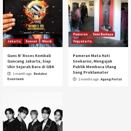
Pameran
Seni Budaya
Jakarta
Konser
Musik
Yogyakarta
Guns N’ Roses Kembali
Pameran Mata Hati
Guncang Jakarta, Siap
Soekarno, Mengajak
Ukir Sejarah Baru di GBK
Publik Membaca Ulang
Sang Proklamator
1 month ago
Redaksi
Eventweb
2 months ago
Agung Portal