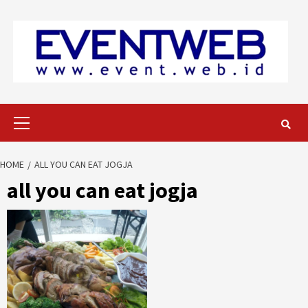
Skip
to
content
Primary
Menu
HOME
ALL YOU CAN EAT JOGJA
all you can eat jogja