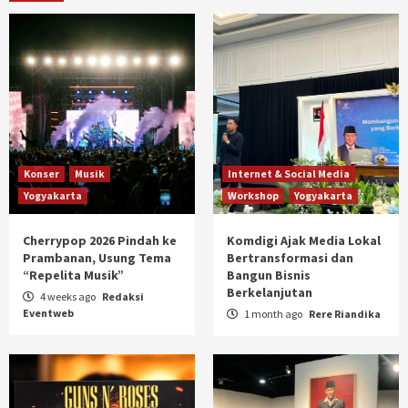
Konser
Musik
Internet & Social Media
Yogyakarta
Workshop
Yogyakarta
Cherrypop 2026 Pindah ke
Komdigi Ajak Media Lokal
Prambanan, Usung Tema
Bertransformasi dan
“Repelita Musik”
Bangun Bisnis
Berkelanjutan
4 weeks ago
Redaksi
Eventweb
1 month ago
Rere Riandika