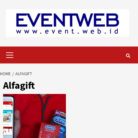
Skip
to
content
Primary
Menu
HOME
ALFAGIFT
Alfagift