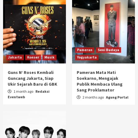
Pameran
Seni Budaya
Jakarta
Konser
Musik
Yogyakarta
Guns N’ Roses Kembali
Pameran Mata Hati
Guncang Jakarta, Siap
Soekarno, Mengajak
Ukir Sejarah Baru di GBK
Publik Membaca Ulang
Sang Proklamator
1 month ago
Redaksi
Eventweb
2 months ago
Agung Portal