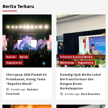
Berita Terbaru
Konser
Musik
Internet & Social Media
Yogyakarta
Workshop
Yogyakarta
Cherrypop 2026 Pindah ke
Komdigi Ajak Media Lokal
Prambanan, Usung Tema
Bertransformasi dan
“Repelita Musik”
Bangun Bisnis
Berkelanjutan
4 weeks ago
Redaksi
Eventweb
4 weeks ago
Rere Riandika