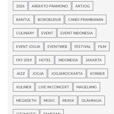
2026
ARDHITO PRAMONO
ARTJOG
BANTUL
BOROBUDUR
CANDI PRAMBANAN
CULINARY
EVENT
EVENT INDONESIA
EVENT JOGJA
EVENTWEB
FESTIVAL
FILM
FKY 2019
HOTEL
INDONESIA
JAKARTA
JAZZ
JOGJA
JOGJAROCKARTA
KONSER
KULINER
LIVE IN CONCERT
MAGELANG
MEGADETH
MUSIC
MUSIK
OLAHRAGA
OTOMOTIF
PAMERAN