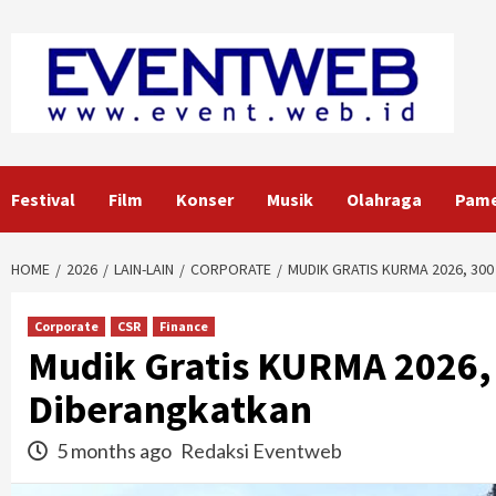
Skip
to
content
Festival
Film
Konser
Musik
Olahraga
Pam
HOME
2026
LAIN-LAIN
CORPORATE
MUDIK GRATIS KURMA 2026, 30
Corporate
CSR
Finance
Mudik Gratis KURMA 2026,
Diberangkatkan
5 months ago
Redaksi Eventweb