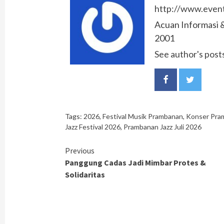
http://www.event
Acuan Informasi &
2001
See author's post
Tags:
2026
,
Festival Musik Prambanan
,
Konser Pra
Jazz Festival 2026
,
Prambanan Jazz Juli 2026
Continue
Previous
Panggung Cadas Jadi Mimbar Protes &
Reading
Solidaritas