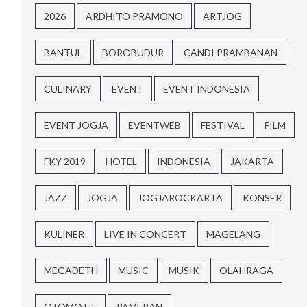
2026
ARDHITO PRAMONO
ARTJOG
BANTUL
BOROBUDUR
CANDI PRAMBANAN
CULINARY
EVENT
EVENT INDONESIA
EVENT JOGJA
EVENTWEB
FESTIVAL
FILM
FKY 2019
HOTEL
INDONESIA
JAKARTA
JAZZ
JOGJA
JOGJAROCKARTA
KONSER
KULINER
LIVE IN CONCERT
MAGELANG
MEGADETH
MUSIC
MUSIK
OLAHRAGA
OTOMOTIF
PAMERAN