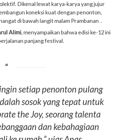
olektif. Dikenal lewat karya-karya yang jujur
membangun koneksi kuat dengan penonton,
angat di bawah langit malam Prambanan .
rul Alimi
, menyampaikan bahwa edisi ke-12 ini
erjalanan panjang festival.
 ingin setiap penonton pulang
dalah sosok yang tepat untuk
rate the Joy
, seorang talenta
ebanggaan dan kebahagiaan
li ke rumah,” ujar Anas .