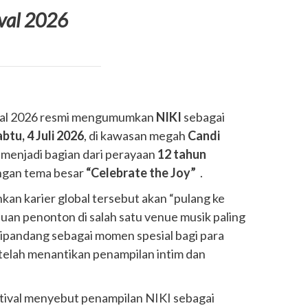
ival 2026
val 2026 resmi mengumumkan
NIKI
sebagai
btu, 4 Juli 2026
, di kawasan megah
Candi
i menjadi bagian dari perayaan
12 tahun
gan tema besar
“Celebrate the Joy”
.
kan karier global tersebut akan “pulang ke
an penonton di salah satu venue musik paling
 dipandang sebagai momen spesial bagi para
telah menantikan penampilan intim dan
stival menyebut penampilan NIKI sebagai