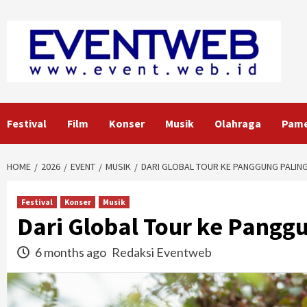
Skip
to
content
Festival
Film
Konser
Musik
Olahraga
Pam
HOME
2026
EVENT
MUSIK
DARI GLOBAL TOUR KE PANGGUNG PALING 
Festival
Konser
Musik
Dari Global Tour ke Panggu
6 months ago
Redaksi Eventweb