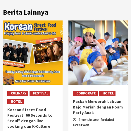
Berita Lainnya
CULINARY
FESTIVAL
CORPORATE
HOTEL
Paskah Meruorah Labuan
HOTEL
Bajo Meriah dengan Foam
Korean Street Food
Party Anak
Festival “60 Seconds to
4 months ago
Redaksi
Seoul” dengan live
Eventweb
cooking dan K-Culture