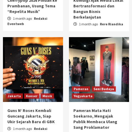
Cherrypop 2026 Pindah ke
Komdigi Ajak Media Lokal
Prambanan, Usung Tema
Bertransformasi dan
“Repelita Musik”
Bangun Bisnis
Berkelanjutan
1 month ago
Redaksi
Eventweb
1 month ago
Rere Riandika
Pameran
Seni Budaya
Jakarta
Konser
Musik
Yogyakarta
Guns N’ Roses Kembali
Pameran Mata Hati
Guncang Jakarta, Siap
Soekarno, Mengajak
Ukir Sejarah Baru di GBK
Publik Membaca Ulang
Sang Proklamator
1 month ago
Redaksi