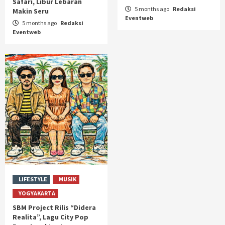
Safari, Libur Lebaran
5 months ago
Redaksi
Makin Seru
Eventweb
5 months ago
Redaksi
Eventweb
LIFESTYLE
MUSIK
YOGYAKARTA
SBM Project Rilis “Didera
Realita”, Lagu City Pop