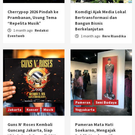
Cherrypop 2026 Pindah ke
Komdigi Ajak Media Lokal
Prambanan, Usung Tema
Bertransformasi dan
“Repelita Musik”
Bangun Bisnis
Berkelanjutan
1 month ago
Redaksi
Eventweb
1 month ago
Rere Riandika
Pameran
Seni Budaya
Jakarta
Konser
Musik
Yogyakarta
Guns N’ Roses Kembali
Pameran Mata Hati
Guncang Jakarta, Siap
Soekarno, Mengajak