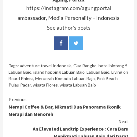
https://instagram.com/agungportal
ambassador, Media Personality – Indonesia
See author's posts
Tags:
adventure travel Indonesia
,
Gua Rangko
,
hotel bintang 5
Labuan Bajo
,
island hopping Labuan Bajo
,
Labuan Bajo
,
Living on
Board Phinisi
,
Meruorah Komodo Labuan Bajo
,
Pink Beach
,
Pulau Padar
,
wisata Flores
,
wisata Labuan Bajo
Continue
Previous
Merapi Coffee & Bar, Nikmati Dua Panorama Ikonik
Reading
Merapi dan Menoreh
Next
An Elevated Landtrip Experience : Cara Baru
Menikmati Labuan Bajo dari Darat