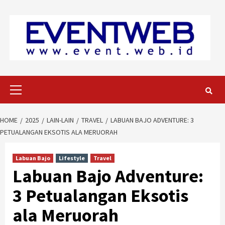
Skip
to
content
Primary
Menu
HOME
2025
LAIN-LAIN
TRAVEL
LABUAN BAJO ADVENTURE: 3
PETUALANGAN EKSOTIS ALA MERUORAH
Labuan Bajo
Lifestyle
Travel
Labuan Bajo Adventure:
3 Petualangan Eksotis
ala Meruorah