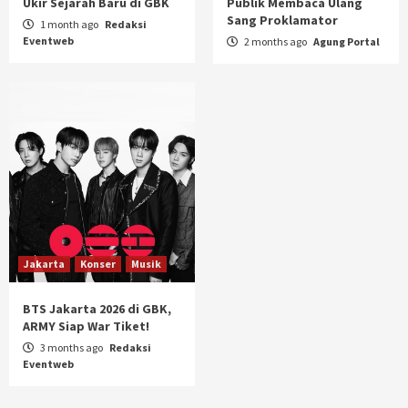
Ukir Sejarah Baru di GBK
Publik Membaca Ulang
Sang Proklamator
1 month ago
Redaksi
Eventweb
2 months ago
Agung Portal
Jakarta
Konser
Musik
BTS Jakarta 2026 di GBK,
ARMY Siap War Tiket!
3 months ago
Redaksi
Eventweb