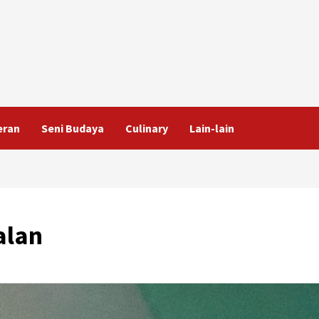
eran
Seni Budaya
Culinary
Lain-lain
alan