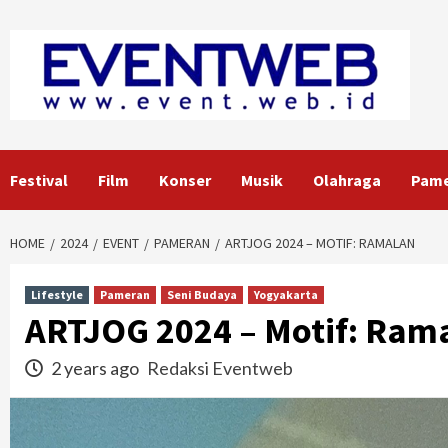
Skip
to
content
Festival
Film
Konser
Musik
Olahraga
Pam
HOME
2024
EVENT
PAMERAN
ARTJOG 2024 – MOTIF: RAMALAN
Lifestyle
Pameran
Seni Budaya
Yogyakarta
ARTJOG 2024 – Motif: Ram
2 years ago
Redaksi Eventweb