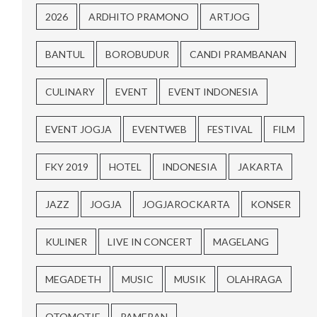
2026
ARDHITO PRAMONO
ARTJOG
BANTUL
BOROBUDUR
CANDI PRAMBANAN
CULINARY
EVENT
EVENT INDONESIA
EVENT JOGJA
EVENTWEB
FESTIVAL
FILM
FKY 2019
HOTEL
INDONESIA
JAKARTA
JAZZ
JOGJA
JOGJAROCKARTA
KONSER
KULINER
LIVE IN CONCERT
MAGELANG
MEGADETH
MUSIC
MUSIK
OLAHRAGA
OTOMOTIF
PAMERAN