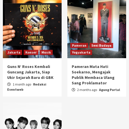
Pameran
Seni Budaya
Jakarta
Konser
Musik
Yogyakarta
Guns N’ Roses Kembali
Pameran Mata Hati
Guncang Jakarta, Siap
Soekarno, Mengajak
Ukir Sejarah Baru di GBK
Publik Membaca Ulang
Sang Proklamator
1 month ago
Redaksi
Eventweb
2 months ago
Agung Portal