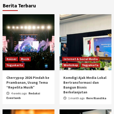
Berita Terbaru
Konser
Musik
Internet & Social Media
Yogyakarta
Workshop
Yogyakarta
Cherrypop 2026 Pindah ke
Komdigi Ajak Media Lokal
Prambanan, Usung Tema
Bertransformasi dan
“Repelita Musik”
Bangun Bisnis
Berkelanjutan
4 weeks ago
Redaksi
Eventweb
1 month ago
Rere Riandika